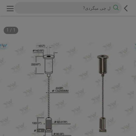
1
/
1