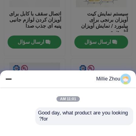
سیستم نمایش کیت
اتصال سقف با کابل برای
درباره ما
آویزان برنجی برای
آویزان کردن لوازم جانبی
بیلبورد / نمایش آویزان
پنبه ای جذب صدا
آثار هنری
تور کارخانه
ارسال سؤال
ارسال سؤال
کنترل کیفیت
با ما تماس بگیرید
Millie Zhou
درخواست نقل قول
11:01 AM
Good day, what product are you looking 
گیرنده های هواپیما
for?
سیستم تعلیق 90 درجه
کیت آویزان قابل تنظیم
قابل تنظیم برای نمایش
برای نمایش نقاشی لوله
بیلبورد ها / آثار هنری /
های معلق دیواری
گیرنده های قابل تنظیم قابل تنظیم