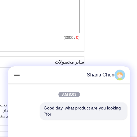
/ 3000)
0
(
سایر محصولات
Shana Chen
8:03 AM
گیرنده کابل نیکل پوشانده
22 * 34mm اندازه قلاب
Good day, what product are you looking 
از مس خارجی YW-
تنظیم پذیر گیرنده های
for?
86084 قفل های سیم
کابل سفارشی برای سق
تنظیم پذیر
یا دیوار نصب
قطر کابل:
1.0mm-
نام ماده:
گیره کابل رزوه
1.5mm
ای بیرونی