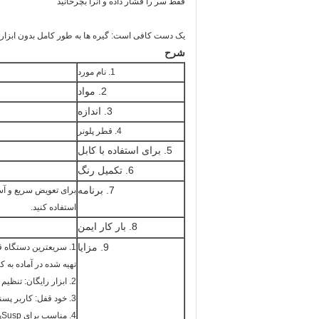
فقط سر را فشار داده و آنرا بچرخانید
یک دست کافی است: گیره ها به طور کامل بدون ابزار
شرح
1. نام مورد
2. مواد
3. اندازه
4. قطر پلونر
5. برای استفاده با کابل
6. تکمیل رنگ
7. برنامه
استفاده کنید.
8. بار کار ایمن
9. مزایا
1. سریعترین دستگاه قفل موجود برای تعلیق سریع و آسان
تهیه شده در آماده به 
2. ابزار رایگان: تنظیم و قابل تنظیم بدون استفاده از ابزار؛
3. خود قفل: کاربر پسند و قابل جدا شدن؛
4. مناسب برای Suspپایان Signage + سیستم روشنایی + لامپ آویز؛