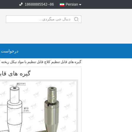
86--18688885542
Persian
search
درخواست ن
گیره های قابل تنظیم کلاچ قابل تنظیم با مواد نیکل ریخته
گیره های قاب