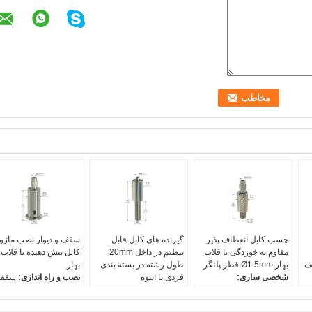
چسب کابل انعطاف پذیر
گیرنده های کابل قابل
سقف و دیوار نصب ماژول
مقاوم به خوردگی با قلاب
تنظیم در داخل 20mm
کابل تنش دهنده با قلاب
ف
بهار Ø1.5mm قطر پلنگر
طول رشته در بسته بندی
بهار
شخصی سازی:
فردی یا انبوه
نصب و راه اندازی:
سقف
OEM/ODM
استفاده:
سرپوشیده
یا دیواری
اندازه:
Ø10*32mm
طول نخ:
20 میلی متر
سفارشی سازی:
در