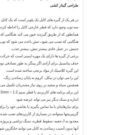
طراحی گیتار کشی
در هر یک از گیره های کابل یک پلونر است که یک کابل 
سه توپ وجود دارد که قطر خارجی کابل را احاطه کرد
همانطور که از طریق گیرنده عبور می کند. هنگامی که
هنگامی که نصب می شود، تنش باعث می شود که توپ ها
جنبش. در عمل عادی بیشتر تنش، بیشتر جذب.
برخی از گیره ها دارای یک مهره ایمنی است که حرکت 
حذف پتانسیل برای آزادی اگر پینگر به طور تصادفی ت
این گیره کلاسیک از مواد برنجی ساخته شده است.
این را می توان در نیکل، کروم به پایان رساندن رنگ،
همچنین سیاه و سفید بر روی نیاز مشتریان تکمیل می 
این برای برنامه های کاربردی با قطر سیم 1.2 ~ 1.5mm مناسب است.
اندازه و سبک دیگر نیز می تواند عرضه شود
برای نیازهایتان با ما تماس بگیرید یا نقاشی خود را بر
گریپریپتها میتوانند در بسیاری از کاربردهای نصب شده ا
محدود به J-جعبه، سقوط قطره، سنگ تراشی و پروژه های unistrut.
آنها بدون آسیب رساندن به کابل می توانند جایگزین شو