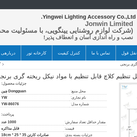
Yingwei Lighting Accessory Co.,Ltd.
Jonwin Limited
(شرکت لوازم روشنایی یینگویی، با مسئولیت محد
نصب و راه اندازی آسان و انعطاف پذیر!
قل قول
تماس با ما
کنترل کیفیت
کارخانه تور
دربارهی 
 گری برنجی
گ
ل تنظیم کلاچ قابل تنظیم با مواد نیکل ریخته گری برنج
جزئیات محصول:
محل منبع:
Dongguan چین
نام تجاری:
YW
شماره مدل:
YW-86076
پرداخت:
مقدار حداقل تعداد سفارش:
1000 عدد
قیمت:
قابل مذاکره
جزئیات بسته بندی:
صادرات کارتن 35 * 25 * 18cm