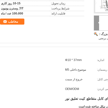
زمان تحویل:
10-15 روز کاری
شرایط پرداخت:
T/T, وسترن یونیون
قابلیت ارائه:
100،000 عدد / ماه
مخاطب
بزرگ :
 برنجی
اندازه:
Φ10 * 37mm
 ریسمان:
موضوع داخلی M5
ی کابل:
خروج از سمت
 کردن:
OEM/ODM
ای کابل متقاطع
کیت تعلیق نور
,
 در نیکل ساخته شده است