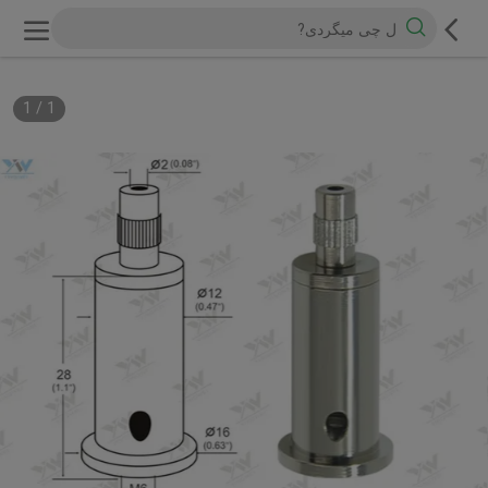
1
/
1