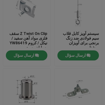
سیستم آویز کابل قلاب
Z Twist On Clip سقف
سیم فولادی ضد زنگ
فلزی مواد آهن سفید /
برنجی برای آویزان
نیکل / کروم YW86419
روشنایی
به پایان رسید
ارسال سؤال
ارسال سؤال
صفحه اصلی
محصولات
فیلم های