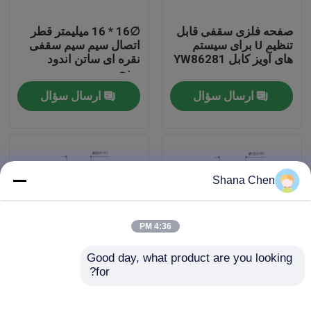
صفحه فلزی سقفی قابل
∅16 * 16 میلیمتر قطر
درباره ما
تنظیم U برای سیستم
اتصال سیم سیم سقفی
های آویز کابل YW86281
نقره ای ساتن اندود
برنجی
تور کارخانه
ارسال سؤال
ارسال سؤال
کنترل کیفیت
با ما تماس بگیرید
Shana Chen
درخواست نقل قول
4:36 PM
Good day, what product are you looking 
گیرنده های هواپیما
for?
قطعات سخت افزاری
سیم اتصال سقف معلق
سقف نیکل با روکش
با نخ M10 با شافت غلتک
برنجی ∅15 میلی متر با
YW86274
گیرنده های قابل تنظیم قابل تنظیم