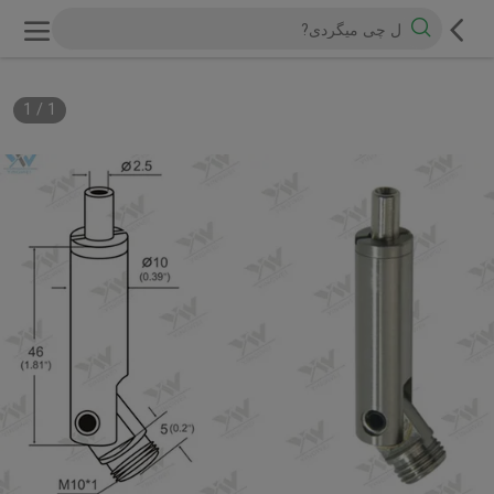
1
/
1