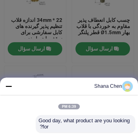
درباره ما
چسب کابل انعطاف پذیر
22 * 34mm اندازه قلاب
مقاوم به خوردگی با قلاب
تنظیم پذیر گیرنده های
بهار Ø1.5mm قطر پلنگر
کابل سفارشی برای
تور کارخانه
سقف یا دیوار نصب
ارسال سؤال
ارسال سؤال
کنترل کیفیت
با ما تماس بگیرید
Shana Chen
درخواست نقل قول
6:39 PM
گیرنده های هواپیما
Good day, what product are you looking 
for?
گیرنده کابل نیکل
اتصالات سیستم تعلیق
پوشانده از مس خارجی
صفحه پانل صوتی قلاب
گیرنده های قابل تنظیم قابل تنظیم