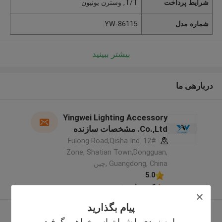
شرایط پرداخت
T/T, وسترن یونیون
شماره مدل
YW-86115
بیشتر ببینید
دربارهی ما
Yingwei Lighting Accessory
Co.,Ltd. مشخصات سازنده
12# Fulong Road,Qisha Ind.
Zone, Shatian Town,Dongguan,
Guangdong, China ,چین
5.0
کننده تایید شده
پیام بگذارید
بیشتر ببینید
ما به زودی با شما تماس خواهیم گرفت