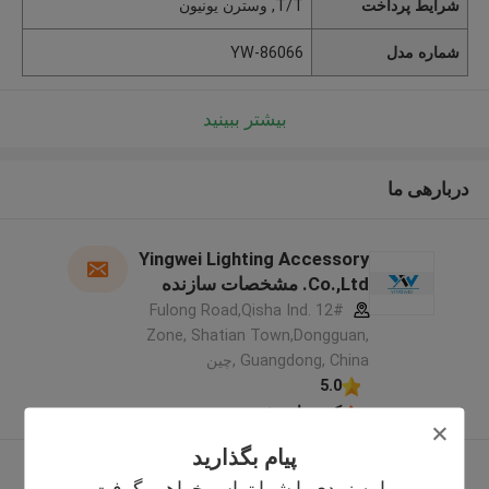
شرایط پرداخت
T/T, وسترن یونیون
شماره مدل
YW-86066
بیشتر ببینید
دربارهی ما
Yingwei Lighting Accessory
Co.,Ltd. مشخصات سازنده
12# Fulong Road,Qisha Ind.
Zone, Shatian Town,Dongguan,
Guangdong, China ,چین
5.0
کننده تایید شده
پیام بگذارید
بیشتر ببینید
ما به زودی با شما تماس خواهیم گرفت