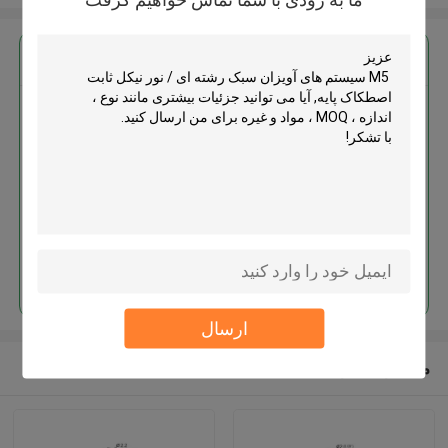
بهترين قيمت رو براي
M5 سیستم های آویزان سبک رشته
ای / نور نیکل ثابت اصطکاک پایه
ادامه هید
ارسال
محصولات توصیه شده