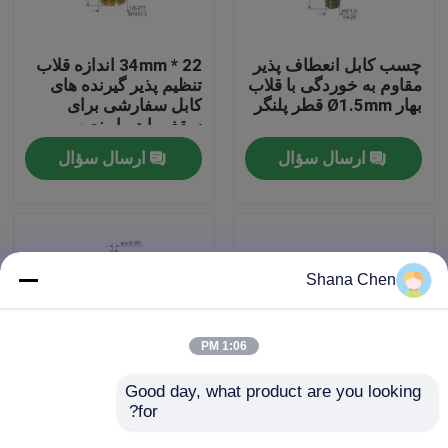
درباره ما
چسب کابل انعطاف پذیر
22 * 34mm اندازه قلاب
مقاوم به خوردگی با قلاب
تنظیم پذیر گیرنده های
بهار Ø1.5mm قطر پلنگر
کابل سفارشی برای
تور کارخانه
سقف یا دیوار نصب
ارسال سؤال
ارسال سؤال
کنترل کیفیت
با ما تماس بگیرید
Shana Chen
درخواست نقل قول
1:06 PM
گیرنده های هواپیما
Good day, what product are you looking 
for?
گیرنده کابل نیکل
اتصالات سیستم تعلیق
پوشانده از مس خارجی
صفحه پانل صوتی قلاب
گیرنده های قابل تنظیم قابل تنظیم