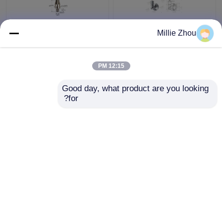
انعطاف پذیر تنظیم سیمی
سیستم های آویز سیم
Millie Zhou
کابل نمایش سیستم /
فولادی با اندازه انعطاف
گالری عکس سیستم
پذیر برای چراغ روشنایی
آویزان
YW86002
12:15 PM
بهترین قیمت
بهترین قیمت
Good day, what product are you looking 
for?
تماس با ما
تماس با ما
بیشتر ببینید
خانه
دربارهی ما
تماس با ما
Desktop Site
نقشه سایت
Privacy Policy