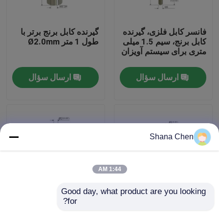
درباره ما
فانسر کابل فلزی، گیرنده
گیرنده کابل برنج برتر با
کابل برنج، سیم 1.5 میلی
طول 1 متر Ø2.0mm
متری برای سیستم آویزان
تور کارخانه
ارسال سؤال
ارسال سؤال
کنترل کیفیت
با ما تماس بگیرید
Shana Chen
درخواست نقل قول
1:44 AM
گیرنده های هواپیما
Good day, what product are you looking 
for?
نگهدارنده سیم مس میله
گیرنده سیم ایمنی
ای با قطر 1.5 میلی متری
درپوش دیواری با
گیرنده های قابل تنظیم قابل تنظیم