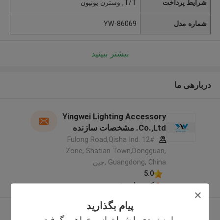
شرایط پرداخت
T/T, وسترن یونیون
شماره مدل
YW-86069
بیشتر ببینید
دربارهی ما
Yingwei Lighting Accessory
Co.,Ltd. مشخصات سازنده
12# Fulong Road,Qisha Ind.
Zone, Shatian Town,Dongguan,
Guangdong, China ,چین
5.0
کننده تایید شده
پیام بگذارید
بیشتر ببینید
ما به زودی با شما تماس خواهیم گرفت