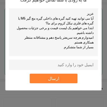
بهترين قيمت رو براي
گیره های داخلی گیره مچ گیر M6 با
گیره های فلزی نیکل کروم
ادامه هید
ارسال
محصولات توصیه شده