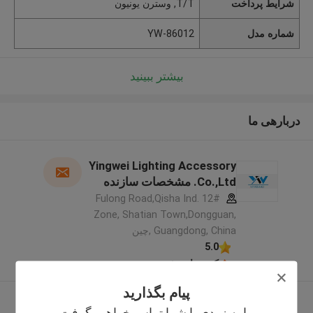
شرایط پرداخت
T/T, وسترن یونیون
شماره مدل
YW-86012
بیشتر ببینید
دربارهی ما
Yingwei Lighting Accessory
Co.,Ltd. مشخصات سازنده
12# Fulong Road,Qisha Ind.
Zone, Shatian Town,Dongguan,
Guangdong, China ,چین
5.0
کننده تایید شده
پیام بگذارید
بیشتر ببینید
ما به زودی با شما تماس خواهیم گرفت