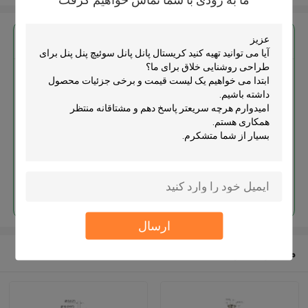
بهترين قيمت رو براي
کریستال پانل پانل سوئیچ پنل پنل
برای طراحی روشنایی خلاق
ادامه هید
ارسال
محصولات توصیه شده