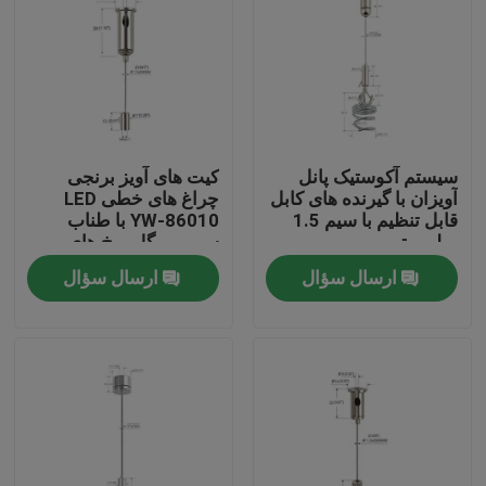
سیستم آکوستیک پانل
کیت های آویز برنجی
آویزان با گیرنده های کابل
چراغ های خطی LED
قابل تنظیم با سیم 1.5
YW-86010 با طناب
میلی متر
سیمی و گل میخ های
آویزان
ارسال سؤال
ارسال سؤال
صفحه اصلی
محصولات
فیلم های