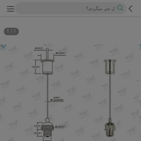
1
/
1