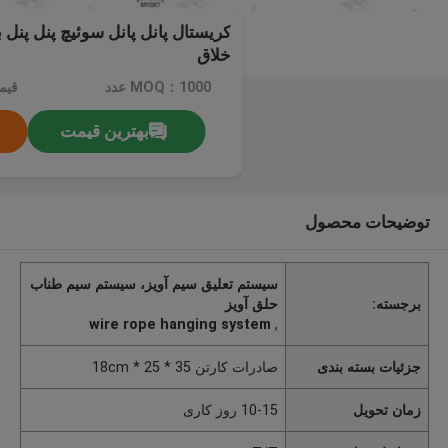
کریستال پانل پانل سوئیچ پنل پنل
خلاق
MOQ：1000 عدد
قیم
بهترین قیمت
توضیحات محصول
سیستم تعلیق سیم آویز، سیستم سیم طناب
برجسته:
حلق آویز
wire rope hanging system
,
جزئیات بسته بندی
صادرات کارتن 35 * 25 * 18cm
زمان تحویل
10-15 روز کاری