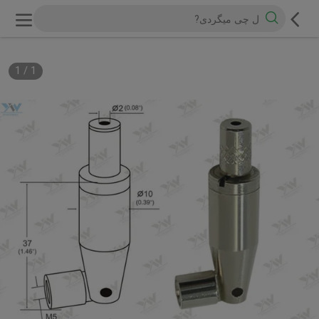
1
/
1