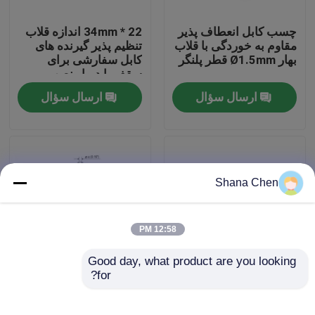
چسب کابل انعطاف پذیر
22 * 34mm اندازه قلاب
درباره ما
مقاوم به خوردگی با قلاب
تنظیم پذیر گیرنده های
بهار Ø1.5mm قطر پلنگر
کابل سفارشی برای
سقف یا دیوار نصب
تور کارخانه
ارسال سؤال
ارسال سؤال
کنترل کیفیت
با ما تماس بگیرید
Shana Chen
درخواست نقل قول
12:58 PM
Good day, what product are you looking 
گیرنده های هواپیما
for?
گیرنده کابل نیکل
اتصالات سیستم تعلیق
پوشانده از مس خارجی
صفحه پانل صوتی قلاب
YW-86084 قفل های
قابل تنظیم سیم گیر گیر
گیرنده های قابل تنظیم قابل تنظیم