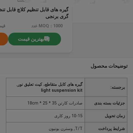
گیره های قابل تنظیم کلاچ قابل تنظ
گری برنجی
MOQ：1000 عدد
قیم
بهترین قیمت
توضیحات محصول
گیره های کابل متقاطع، کیت تعلیق نور
,
برجسته:
light suspension kit
جزئیات بسته بندی
صادرات کارتن 35 * 25 * 18cm
زمان تحویل
10-15 روز کاری
شرایط پرداخت
T/T, وسترن یونیون