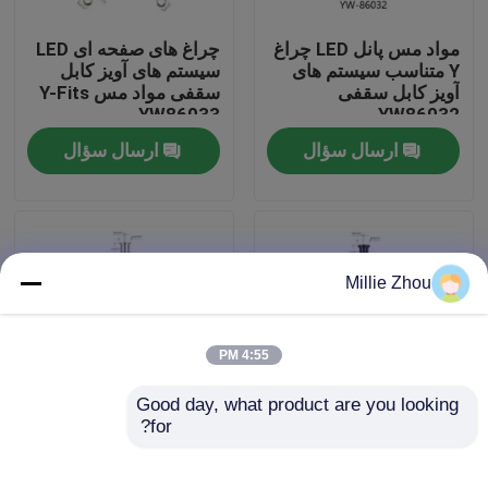
مواد مس پانل LED چراغ
چراغ های صفحه ای LED
درباره ما
Y متناسب سیستم های
سیستم های آویز کابل
آویز کابل سقفی
سقفی مواد مس Y-Fits
YW86033
YW86032
تور کارخانه
ارسال سؤال
ارسال سؤال
کنترل کیفیت
با ما تماس بگیرید
Millie Zhou
درخواست نقل قول
4:55 PM
Good day, what product are you looking 
گیرنده های هواپیما
for?
کابل آویز کابل چراغ پانل
کابل های آویز کابل Y
LED برنج روکش مشکی
نیکل نیکل مسی برای
Y-Fits YW86034
چراغ های صفحه ای LED
گیرنده های قابل تنظیم قابل تنظیم