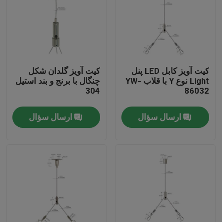
کیت آویز کابل LED پنل
کیت آویز گلدان شکل
Light نوع Y با قلاب YW-
چنگال با برنج و بند استیل
304
86032
ارسال سؤال
ارسال سؤال
صفحه اصلی
محصولات
فیلم های