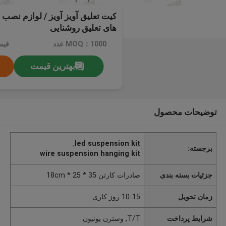
کیت تعلیق آویز آویز / لوازم نصب 
های تعلیق روشنایی
MOQ：1000 عدد
قیم
بهترین قیمت
توضیحات محصول
,
led suspension kit
برجسته:
wire suspension hanging kit
جزئیات بسته بندی
صادرات کارتن 35 * 25 * 18cm
زمان تحویل
10-15 روز کاری
شرایط پرداخت
T/T, وسترن یونیون