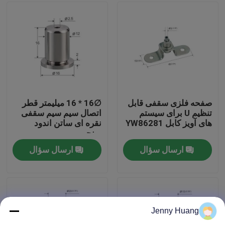
درباره ما
تور کارخانه
کنترل کیفیت
صفحه فلزی سقفی قابل
∅16 * 16 میلیمتر قطر
تنظیم U برای سیستم
اتصال سیم سیم سقفی
های آویز کابل YW86281
نقره ای ساتن اندود
با ما تماس بگیرید
برنجی
ارسال سؤال
ارسال سؤال
درخواست نقل قول
گیرنده های هواپیما
Jenny Huang
گیرنده های قابل تنظیم قابل تنظیم