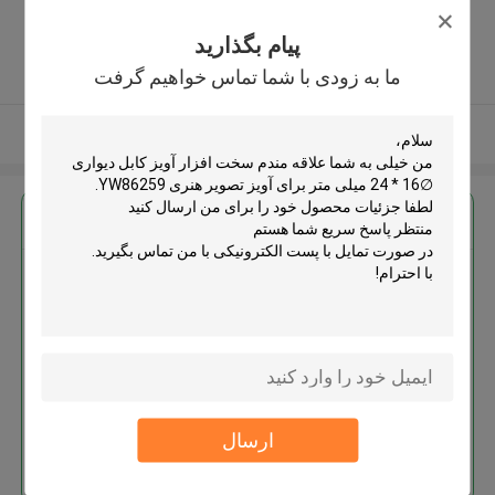
Guangdong, China ,چین
پیام بگذارید
5.0
ما به زودی با شما تماس خواهیم گرفت
کننده تایید شده
بیشتر ببینید
بهترين قيمت رو براي
سخت افزار آویز کابل دیواری ∅16 *
24 میلی متر برای آویز تصویر هنری
YW86259
ارسال
ادامه هید