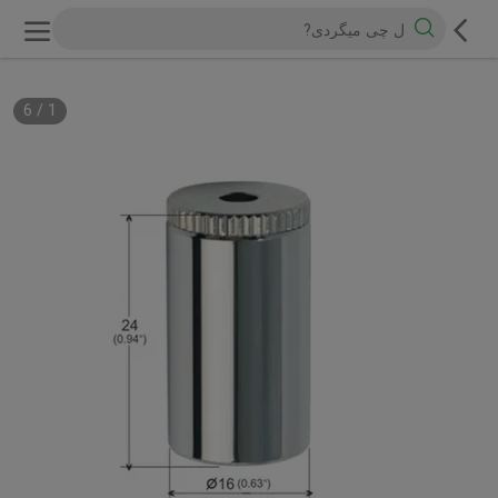
6
/
1