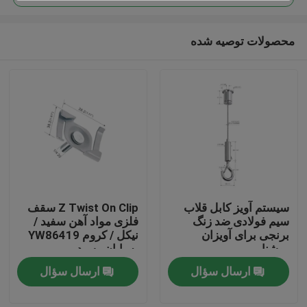
محصولات توصیه شده
سیستم آویز کابل قلاب
Z Twist On Clip سقف
صفحه اصلی
سیم فولادی ضد زنگ
فلزی مواد آهن سفید /
برنجی برای آویزان
نیکل / کروم YW86419
روشنایی
به پایان رسید
محصولات
ارسال سؤال
ارسال سؤال
فیلم های