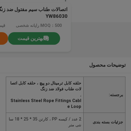
اتصالات طناب سیم مفتول ضد زنگ 
YW86030
MOQ：500 رایانه شخصی
قیم
بهترین قیمت
توضیحات محصول
حلقه کابل ترمینال دو پیچ ، حلقه کابل اتصا
لات طناب فولاد ضد زنگ
برجسته:
,
Stainless Steel Rope Fittings Cabl
e Loop
2 عدد / کیسه PP ، کارتن 35 * 25 * 18 سا
جزئیات بسته بندی
نتی متر