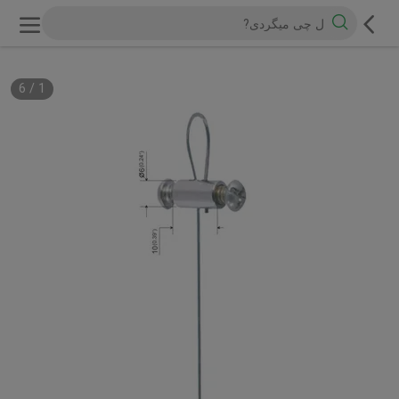
6
/
1