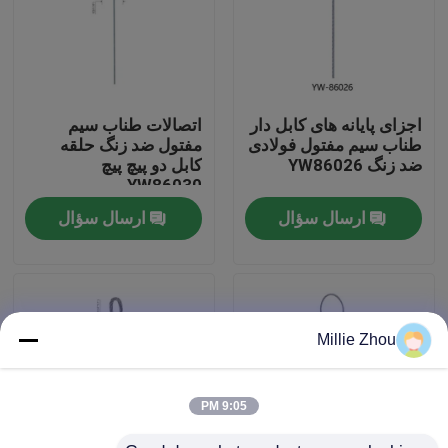
درباره ما
تور کارخانه
اجزای پایانه های کابل دار
اتصالات طناب سیم
طناب سیم مفتول فولادی
مفتول ضد زنگ حلقه
ضد زنگ YW86026
کابل دو پیچ پیچ
کنترل کیفیت
YW86030
ارسال سؤال
ارسال سؤال
با ما تماس بگیرید
درخواست نقل قول
Millie Zhou
گیرنده های هواپیما
9:05 PM
گیرنده های قابل تنظیم قابل تنظیم