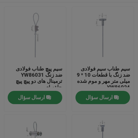
سیم طناب سیم فولادی
سیم پیچ طناب فولادی
ضد زنگ با قطعات 10 * 9
ضد زنگ YW86031
میلی متر مهر و موم شده
ترمینال های دو پیچ پیچ
YW86024
حلقه ای
صفحه اصلی
ارسال سؤال
ارسال سؤال
محصولات
فیلم های