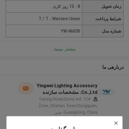
زمان تحویل
8 - 15 روز کاری
شرایط پرداخت
T / T ، Western Union
شماره مدل
YW-86030
بیشتر ببینید
دربارهی ما
Yingwei Lighting Accessory
Co.,Ltd. مشخصات سازنده
12# Fulong Road,Qisha Ind.
Zone, Shatian Town,Dongguan,
Guangdong, China ,چین
5.0
کننده تایید شده