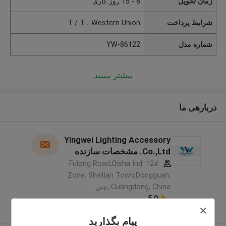
زمان تحویل
8 - 15 روز کاری
شرایط پرداخت
T / T ، Western Union
شماره مدل
YW-86122
بیشتر ببینید
دربارهی ما
Yingwei Lighting Accessory
Co.,Ltd. مشخصات سازنده
12# Fulong Road,Qisha Ind.
Zone, Shatian Town,Dongguan,
Guangdong, China ,چین
5.0
کننده تایید شده
پیام بگذارید