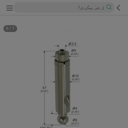
6
/
1