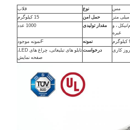
مس
نوع
قلاب
حمل امن
15 کیلوگرم
/
نیکل
، و
مقدار تولیدی
1000 عدد
غیره
رم
نمونه
F
نمونه موجود
درخواست
تابلو های تبلیغاتی، چراغ های LED،
صفحه نمایش