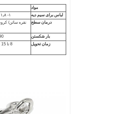
مواد
لباس برای سیم دیه
۱- ۱٫۸ میلی متر
درمان سطح
نقره ساتن/ کروم
بار شکستن
90 کیلوگ
زمان تحویل
8 تا 15 روز کاری