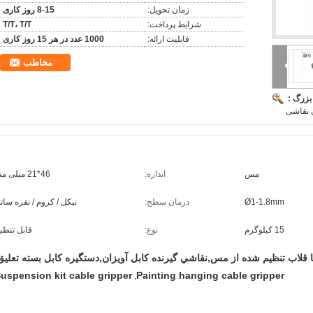
زمان تحویل:
8-15 روز کاری
شرایط پرداخت:
T/T، T/T
قابلیت ارائه:
1000 عدد در هر 15 روز کاری
مخاطب
بزرگ :
 نقاشی
مس
اندازه:
46*21 میلی متر
Ø1-1.8mm
درمان سطح:
نیکل / کروم / نقره سات
15 کیلوگرم
نوع:
قابل تنظی
ا قلاب تنظیم شده از مس,نقاشي گيرنده کابل آويزان,دستگیره کابل بسته تعلیق
uspension kit cable gripper
Painting hanging cable gripper
,