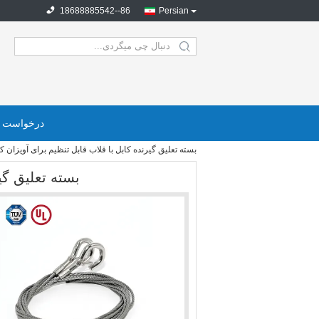
86--18688885542
Persian
search
درخواست ن
بسته تعلیق گیرنده کابل با قلاب قابل تنظیم برای آویزان 
بسته تعلیق گی