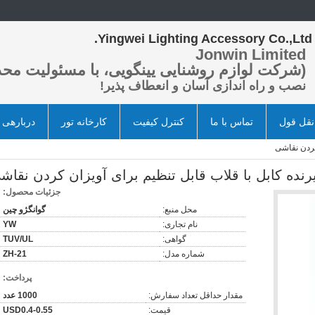
Yingwei Lighting Accessory Co.,Ltd.
Jonwin Limited
(شرکت لوازم روشنایی یینگویی، با مسئولیت محد
نصب و راه اندازی آسان و انعطاف پذیر!
قل قول
تماس با ما
کنترل کیفیت
کارخانه تور
دربارهی 
کردن نقاشی
رنده کابل با قلاب قابل تنظیم برای آویزان کردن نقاش
جزئیات محصول:
محل منبع:
گوانگژو چین
نام تجاری:
YW
گواهی:
TUV/UL
شماره مدل:
ZH-21
پرداخت:
مقدار حداقل تعداد سفارش:
1000 عدد
قیمت:
USD0.4-0.55