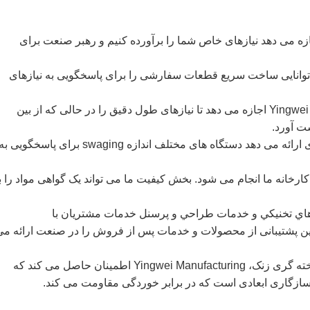
ازه می دهد نیازهای خاص شما را برآورده کنیم و رهبر صنعت برای
 قابلیت های ماشینکاری CNCYingwei توانایی ساخت سریع قطعات سفارشی را برای پاسخگویی به نیازهای
* برش الکتریکی~ برش اتوماتیک فیوز به Yingwei اجازه می دهد تا نیازهای طول دقیق را در حالی که از بین
ت آورد.
* Swaging~Yingwei~s تاسیسات تولیدی ارائه می دهد دستگاه های مختلف اندازه swaging برای پاسخگویی ب
خانه ما انجام می شود. بخش کیفیت ما می تواند یک گواهی مواد را با
هاي تخنيکي و خدمات طراحي و پرسنل خدمات مشتريان با
Yingwei Manufact کامل ترین پشتیبانی از محصولات و خدمات پس از فروش را در صنعت ارائه م
* ریخته گری زنک-از طریق استفاده از ریخته گری زنک، Yingwei Manufacturing اطمینان حاصل می کند که
سازگاری ابعادی است که در برابر خوردگی مقاومت می کند.