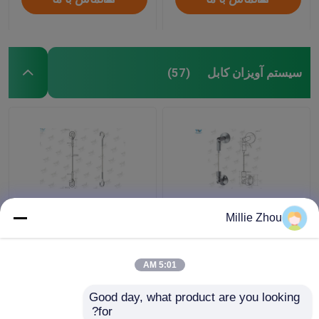
سیستم آویزان کابل
(57)
انعطاف پذیر تنظیم سیمی
ضربه محکم و ناگهانی
Millie Zhou
کابل نمایش سیستم /
Hook پایان Photo سیستم
گالری عکس سیستم
آویزان Ø 2.0 میلی متر
آویزان
ردیاب های فولادی با قلاب
5:01 AM
Hoanger
بهترین قیمت
بهترین قیمت
Good day, what product are you looking 
for?