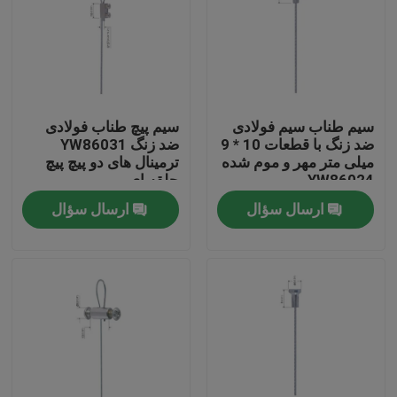
سیم طناب سیم فولادی
سیم پیچ طناب فولادی
ضد زنگ با قطعات 10 * 9
ضد زنگ YW86031
میلی متر مهر و موم شده
ترمینال های دو پیچ پیچ
YW86024
حلقه ای
ارسال سؤال
ارسال سؤال
صفحه اصلی
محصولات
فیلم های