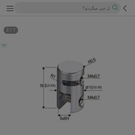
2
/
1