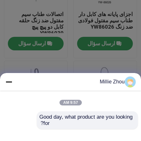
اجزای پایانه های کابل دار
اتصالات طناب سیم
درباره ما
طناب سیم مفتول فولادی
مفتول ضد زنگ حلقه
ضد زنگ YW86026
کابل دو پیچ پیچ
YW86030
تور کارخانه
ارسال سؤال
ارسال سؤال
کنترل کیفیت
با ما تماس بگیرید
Millie Zhou
درخواست نقل قول
9:57 AM
Good day, what product are you looking 
گیرنده های هواپیما
for?
اتصالات طناب سیم
اجزای طناب سیم
گالوانیزه / فولاد ضد زنگ
گالوانیزه حلقه کابل Die
YW86029 حلقه کابل
Cast Terminals
گیرنده های قابل تنظیم قابل تنظیم