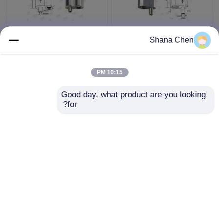
قطبش قطر قطر Φ3.5
سایز بزرگ سایز سایز
Shana Chen
میلی متر برای سیستم
سایز سایز سایز محصول
های روشنایی با استفاده از
حلقه باز کردن معکوس
10:15 PM
بهترین قیمت
بهترین قیمت
Good day, what product are you looking 
for?
تماس با ما
تماس با ما
بیشتر ببینید
خانه
دربارهی ما
تماس با ما
Desktop Site
نقشه سایت
Privacy Policy