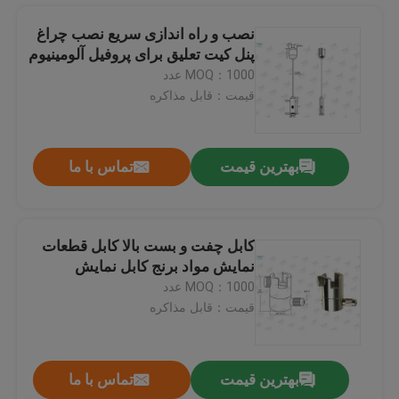
نصب و راه اندازی سریع نصب چراغ
پنل کیت تعلیق برای پروفیل آلومینیوم
قطر Ø2.0mm قطر هواپیما اتصالات کابل / High Bay Light Hangers
MOQ：1000 عدد
محصولات نورپردازی قابل شارژ گیربکس های کابل / برنج کابل گیر 9mm گسترده قلاب
قیمت：قابل مذاکره
جک های قابل تنظیم کابل خروجی کابل نیکل با قفل ایمنی پوشیده شده است
گیره سیم کشی هواپیما Chromed M16 با قابلیت خم شدن بافت مورد استفاده برای سیستم آویزان
بهترین قیمت
تماس با ما
متناسببا شش گوش شکل گیر قابل تنظیم گیره های سفارشی رنگ پایان
گیره های قابل تنظیم گیره قفل / سیستم آویزان نور با قفل ایمنی
جک های قابل تنظیم کابل خروجی کابل نیکل با قفل ایمنی پوشیده شده است
کابل چفت و بست بالا کابل قطعات
M 5 زن فولاد ضد زنگ فولاد ضد زنگ با مواد برنجی پوشیده شده
نمایش مواد برنج کابل نمایش
گریپریس های کابل هواپیما خروجی کابل نیکل با مهره ایمنی پوشیده شده است
صفحه اصلی
MOQ：1000 عدد
Grippers قفل دقیق دستگیره کاربردی مجموعه کیت های تعلیق صلیب
قیمت：قابل مذاکره
دو شاخه سقفی کابل سیستم آویزان / سیستم های تعلیق سیم سقف ضمیمه
محصولات
سیستم سقفی کروم رنگی سیستم آویزان پایه سقفی مواد برنجی
بهترین قیمت
تماس با ما
سیستم های نمایش پایدار مواد برنج / سیستم های آویز آویز برای سقف سخت
فیلم های